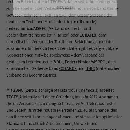
textilen Bereich arbeitet TEGEWA daher seit Jahren erfolgreich
Impressum
zum Beispiel mit den Verbänden
IVGT
(Industrieverband Garne-
Gewebe-Technische Textilien e.V.), dem Gesamtverband der
deutschen Textil und Modeindustrie (
textil+mode
),
Federchimica/AISPEC
(Verband der Textil- und
Lederhilfsmittelhersteller in Italien) oder
EURATEX
,
dem
europäischen Verband der Textil- und Bekleidungsindustrie
zusammen. Im Bereich Lederchemikalien gibt es vergleichbare
Kooperationen mit – beispielsweise – dem Verband der
deutschen Lederindustrie (
VDL
),
Federchimica/AISPEC
, dem
europäischen Gerberverband
COTANCE
und
UNIC
(italienischer
Verband der Lederindustrie).
Mit
ZDHC
(Zero Discharge of Hazardous Chemicals) arbeitet
TEGEWA intensiv seit deren Gründung im Jahr 2012 zusammen.
Die im Verband zusammengeschlossenen Vertreter aus Textil-
und Lederhilfsmittelindustrie verstehen ZDHC als Chance, den
von ihnen seit Jahren eingehaltenen und stets weiter optimierten
Standard hinsichtlich Arbeitnehmer-, Umwelt- und