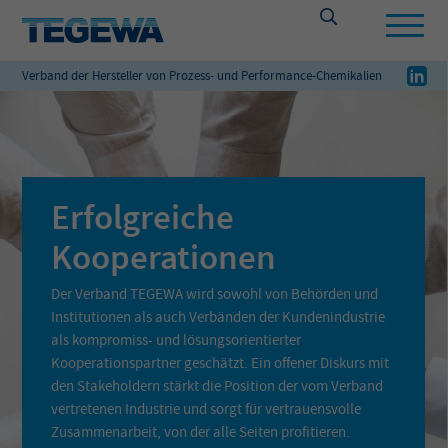
Verband der Hersteller von Prozess- und Performance-Chemikalien
Erfolgreiche
Kooperationen
Der Verband TEGEWA wird sowohl von Behörden und
Institutionen als auch Verbänden der Kundenindustrie
als kompromiss- und lösungsorientierter
Kooperationspartner geschätzt. Ein offener Diskurs mit
den Stakeholdern stärkt die Position der vom Verband
vertretenen Industrie und sorgt für vertrauensvolle
Zusammenarbeit, von der alle Seiten profitieren.