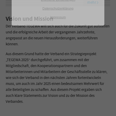
mehr
Datenschutzerklärung
Vision und Mission
Impressum
Der Verband TEGEWA will sich auch für die Zukunft gut aufstellen
und die erfolgreiche Arbeit der vergangenen Jahrzehnte,
angepasst an die neuen Herausforderungen, weiterführen
können.
Aus diesem Grund hatte der Verband ein Strategieprojekt
„TEGEWA 2025“ durchgeführt, um zusammen mit der
Mitgliedschaft, den Kooperationspartnern und den
Mitarbeiterinnen und Mitarbeitern der Geschäftsstelle zu klären,
wie sich der Verband in den nächsten Jahren fortentwickeln
muss, um auch im Jahr 2025 einen bedeutsamen Mehrwert für
alle Beteiligten zu schaffen. Aus diesem Projekt ergaben sich
auch klare Statements zur Vision und zu der Mission des
Verbandes.