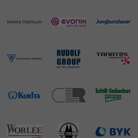
Download Broschüren
Einige Ergebnisse unserer Arbeiten – Broschüren oder
Faktenpapiere - richten sich nicht nur an unsere Mitglieder,
sondern liefern auch Hilfestellungen für die interessierte
Öffentlichkeit. Klicken Sie hier und finden Sie gut ausgearbeitete,
umfassend recherchierte und dokumentierte Broschüren zum
Thema „Schaum“ und „Tenside“ – und anderes mehr.
mehr