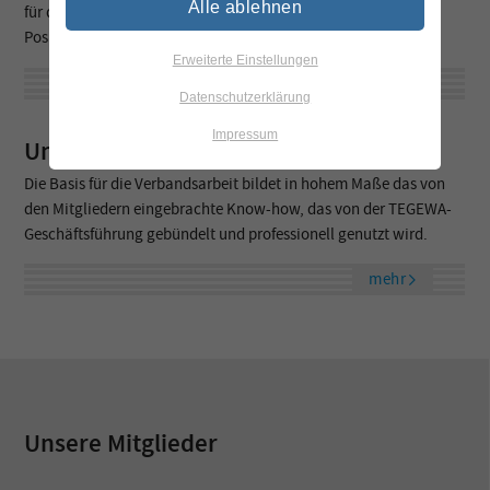
Alle ablehnen
für diese Produktgruppen relevanten Themen besprochen,
Positionen erarbeitet oder Arbeitshilfen erstellt.
Erweiterte Einstellungen
mehr
Datenschutzerklärung
Impressum
Unsere Strukturen
Die Basis für die Verbandsarbeit bildet in hohem Maße das von
den Mitgliedern eingebrachte Know-how, das von der TEGEWA-
Geschäftsführung gebündelt und professionell genutzt wird.
mehr
Unsere Mitglieder