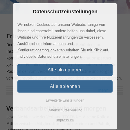
Datenschutzeinstellungen
Wir nutzen Cookies auf unserer Website. Einige von
ihnen sind essenziell, andere helfen uns dabei, diese
Erfolgreiche Kooperationen
Website und Ihre Nutzererfahrungen zu verbessern.
Ausführlichere Informationen und
Der Verband TEGEWA wird sowohl von Behörden und
Konfigurationsmöglichkeiten erhalten Sie mit Klick auf
Institutionen als auch Verbänden der Kundenindustrie als
Individuelle Datenschutzeinstellungen.
kompromiss- und lösungsorientierter Kooperationspartner
geschätzt. Ein offener Diskurs mit den Stakeholdern stärkt die
Alle akzeptieren
Position der vom Verband vertretenen Industrie und sorgt für
vertrauensvolle Zusammenarbeit, von der alle Seiten profitieren.
Alle ablehnen
mehr
Erweiterte Einstellungen
Verbandsarbeit heute und morgen
Datenschutzerklärung
Lesen Sie hier, wie der Verband TEGEWA e. V. seine Rolle als
Impressum
Mittler zwischen Mitgliedsfirmen auf der einen und Politik,