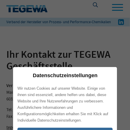
Verband der Hersteller von Prozess- und Performance-Chemikalien
Ihr Kontakt zur TEGEWA
Geschäftsstelle
Datenschutzeinstellungen
Verband TEGEWA
Wir nutzen Cookies auf unserer Website. Einige von
Mainzer Landstraße 55
ihnen sind essenziell, andere helfen uns dabei, diese
60329 Frankfurt am Main
Website und Ihre Nutzererfahrungen zu verbessern.
Ausführlichere Informationen und
Tel: +49 69 – 25 56 13 39
Konfigurationsmöglichkeiten erhalten Sie mit Klick auf
Fax: +49 69 – 25 56 13 42
Individuelle Datenschutzeinstellungen.
tegewa@vci.de