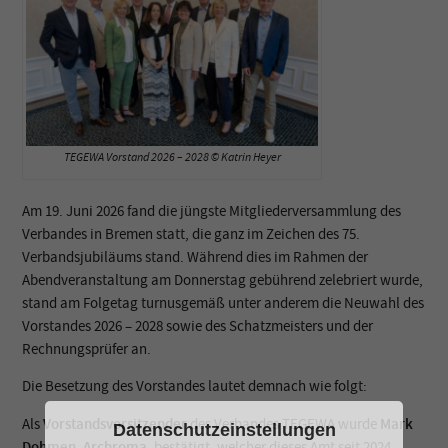
TEGEWA Vorstand 2026 – 2028 ©️ Katrin Heyer
Am 19. Juni 2026 fand die jüngste Mitgliederversammlung des
Verbandes in Bremen statt, die ganz im Zeichen des 75.
Verbandsjubiläums stand. Während dies im Rahmen der
Abendveranstaltung am Donnerstag gebührend zelebriert wurde,
stand am Folgetag turnusgemäß unter anderem die Neuwahl des
Vorstandes 2026 – 2028 sowie des Schatzmeisters und der
Rechnungsprüfer an.
Die Besetzung des Vorstandes lautet demnach wie folgt:
Als
Vorstandsvorsitzender
des Verbandes TEGEWA wurde
Mark
Datenschutzeinstellungen
Dohmen, Archroma,
bestätigt, welcher dieses Amt seit 2024