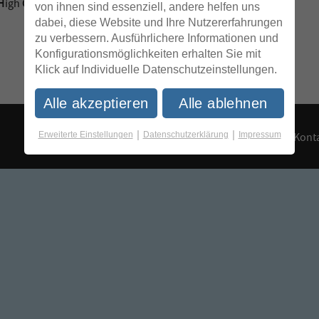
H
C
igh
oncern (SVHC) aufgenommen.
von ihnen sind essenziell, andere helfen uns
dabei, diese Website und Ihre Nutzererfahrungen
zu verbessern. Ausführlichere Informationen und
Konfigurationsmöglichkeiten erhalten Sie mit
Klick auf Individuelle Datenschutzeinstellungen.
Alle akzeptieren
Alle ablehnen
|
|
Erweiterte Einstellungen
Datenschutzerklärung
Impressum
Konta