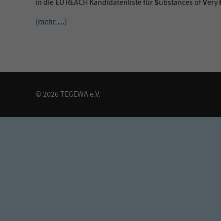
S
V
in die EU REACH Kandidatenliste für
ubstances of
ery
(mehr …)
© 2026 TEGEWA e.V.