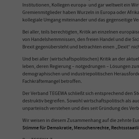
Institutionen, Kollegen europa- und gar weltweit ein Wi
Gremienmitglieder haben Wurzeln in Europa oder Afrika,
kollegiale Umgang miteinander und das gegenseitige Ve
Bei aller, teils berechtigten, Kritik an einzelnen euro
von Handelshemmnissen, den freien Handel und die Sic
Brexit gegenübersteht und betrachten einen „Dexit“ nic
Und bei aller (wirtschaftspolitischen) Kritik an der ak
leben, deren Regierung – notgedrungen – Lösungen zum 
demographischen und industriepolitischen Herausforde
Fachkräftemangel betroffen.
Der Verband TEGEWA schließt sich entsprechend den Ste
destruktiv begreifen. Sowohl wirtschaftspolitisch als a
unparteiisch verstehen und dies seit Gründung des Verb
Wir weisen in diesem Zusammenhang auf die zehnte Euro
Stimme für Demokratie, Menschenrechte, Rechtsstaatlic