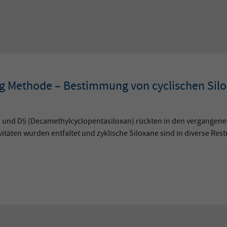
g Methode – Bestimmung von cyclischen Silox
n) und D5 (Decamethylcyclopentasiloxan) rückten in den vergangene
täten wurden entfaltet und zyklische Siloxane sind in diverse Rest