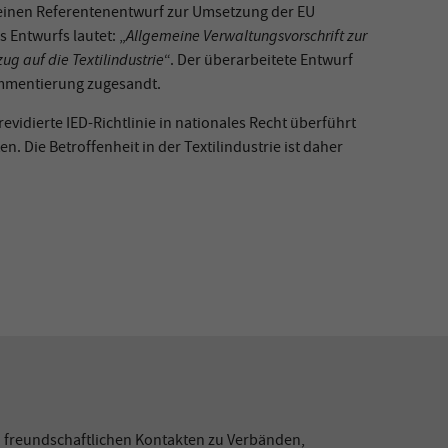
 einen Referentenentwurf zur Umsetzung der EU
Allgemeine Verwaltungsvorschrift zur
s Entwurfs lautet: „
g auf die Textilindustrie
“. Der überarbeitete Entwurf
ommentierung zugesandt.
vidierte IED-Richtlinie in nationales Recht überführt
ie Betroffenheit in der Textilindustrie ist daher
 freundschaftlichen Kontakten zu Verbänden,