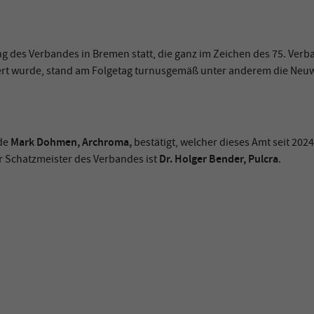
ng des Verbandes in Bremen statt, die ganz im Zeichen des 75. Ve
t wurde, stand am Folgetag turnusgemäß unter anderem die Neuwa
Mark Dohmen, Archroma,
de
bestätigt, welcher dieses Amt seit 202
Dr. Holger Bender, Pulcra
r Schatzmeister des Verbandes ist
.