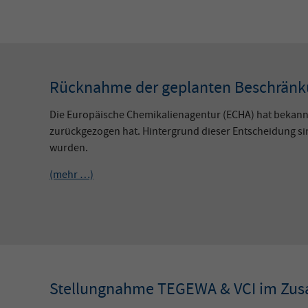
Rücknahme der geplanten Beschränku
Die Europäische Chemikalienagentur (ECHA) hat bekann
zurückgezogen hat. Hintergrund dieser Entscheidung s
wurden.
(mehr …)
Stellungnahme TEGEWA & VCI im Zusa