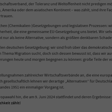
rtschaftsverband, der Toleranz und Weltoffenheit nicht predigen mö
 Amerika oder dem asiatischen Kontinent – was zählt, sind ihre Fa
rtrauen.
päischen (Chemikalien-)Gesetzgebungen und legislativen Prozessen: 
herheit, die eine gemeinsame EU-Gesetzgebung uns bietet. Wir seh
ht nur als keine Alternative, sondern als größten denkbaren Schade
tuellen deutschen Gesetzgebung: wir sind froh über das demokratisch
Thema Migration sucht, doch sich dessen bewusst ist, dass wir au
rungen heute und morgen begegnen zu können: große Teile der vo
llungnahmen zahlreicher Wirtschaftsverbände an, die eine europa- 
uch gesellschaftlich lehnen wir derartige „Alternativen“ für Deutsc
andes 1951 ein einmaliger Vorgang ist.
pawahl hin, die am 9. Juni 2024 stattfindet und deren Ergebnisse
hkeit zählt!